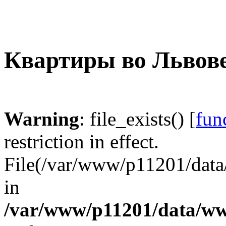
Квартиры во Львов
Warning
: file_exists() [
func
restriction in effect.
File(/var/www/p1120
in
/var/www/p11201/data/www