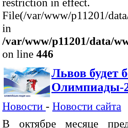
restriction in effect.
File(/var/www/p1120
in
/var/www/p11201/data/www
on line
446
Львов будет 
Олимпиады-2
Новости
-
Новости сайта
В октябре месяце пред