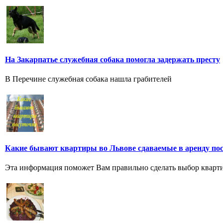
На Закарпатье служебная собака помогла задержать престу
В Перечине служебная собака нашла грабителей
Какие бывают квартиры во Львове сдаваемые в аренду по
Эта информация поможет Вам правильно сделать выбор кварти