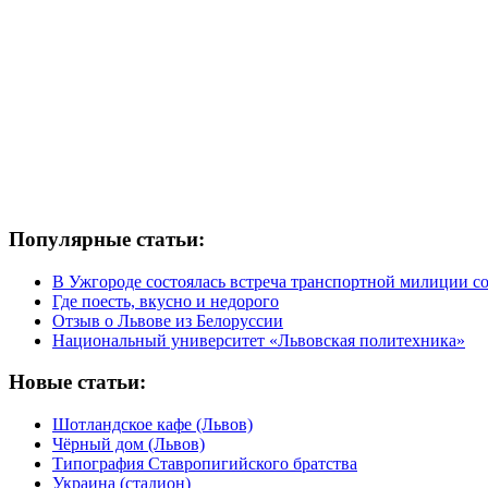
Популярные статьи:
В Ужгороде состоялась встреча транспортной милиции с
Где поесть, вкусно и недорого
Отзыв о Львове из Белоруссии
Национальный университет «Львовская политехника»
Новые статьи:
Шотландское кафе (Львов)
Чёрный дом (Львов)
Типография Ставропигийского братства
Украина (стадион)