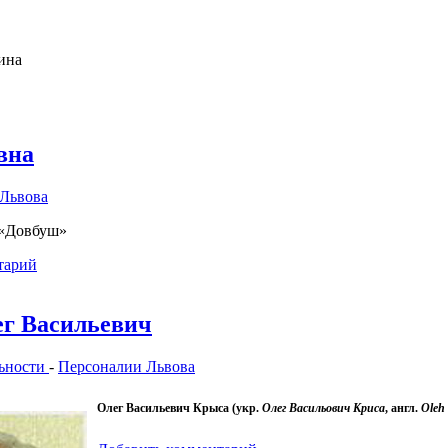
аина
вна
Львова
 «Довбуш»
тарий
ег Васильевич
ьности
-
Персоналии Львова
Олег Васильевич Крыса
(укр.
Олег Васильович Криса
, англ.
Oleh 