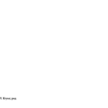
V. Krysa
; род