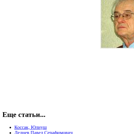
Еще статьи...
Коссак, Юлиуш
Леднев Павел Серафимович