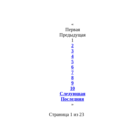
«
Первая
Предыдущая
1
2
3
4
5
6
7
8
9
10
Следующая
Последняя
»
Страница 1 из 23