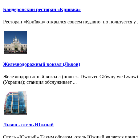
Бандеровский ресторан «Криївка»
Ресторан «Криївка» открылся совсем недавно, но пользуется у
Железнодорожный вокзал (Львов)
Железнодоро жный вокза л (польск. Dworzec Główny we Lwowi
(Украина); станция обслуживает ...
Львов - отель Южный
Отель «Южный» Таким образом, отель Южный является привлек