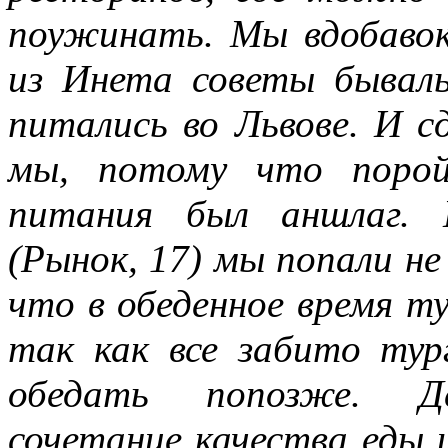
поужинать. Мы вдобавок
из Инета советы бывалы
питались во Львове. И с
мы, потому что порой
питания был аншлаг. 
(Рынок, 17) мы попали не
что в обеденное время т
так как все забито тур
обедать попозже. Де
сочетание качества еды 