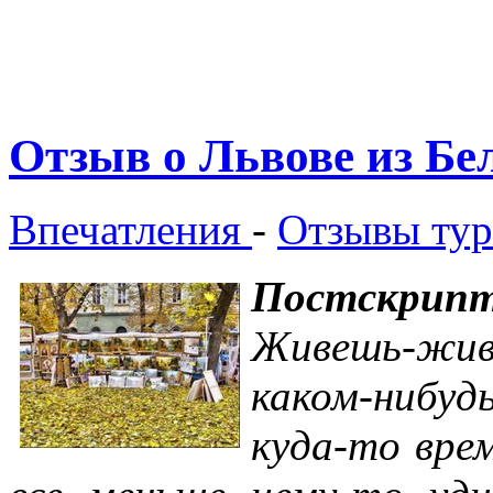
Отзыв о Львове из Бе
Впечатления
-
Отзывы тур
Постскрипт
Живешь-жив
каком-нибуд
куда-то вре