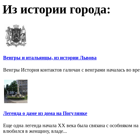
Из истории города:
Венгры и итальянцы, из истории Львова
Венгры История контактов галичан с венграми началась во вре
Легенда о даме из дома на Погулянке
Еще одна легенда начала ХХ века была связана с особняком на
влюбился в женщину, владе...