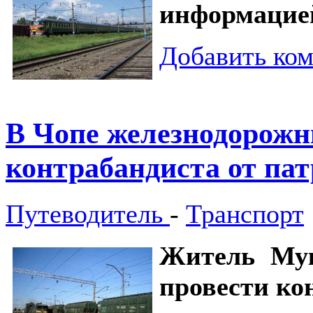
информацией
Добавить ко
В Чопе железнодорожн
контрабандиста от па
Путеводитель
-
Транспорт
Житель Мук
провести ко