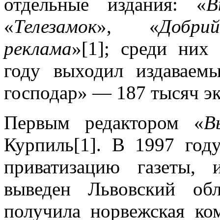
отдельные издания: «
В
«
Телезамок
», «
Добри
реклама
»[1]; среди ни
году выходил издавае
господар» — 187 тысяч эк
Первым редактором «
В
Курпиль[1]. В 1997 год
приватизацию газеты, 
выведен Львовский об
получила норвежская ко