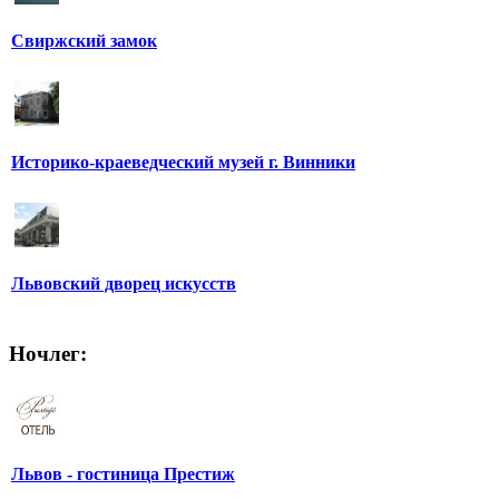
Свиржский замок
Историко-краеведческий музей г. Винники
Львовский дворец искусств
Ночлег:
Львов - гостиница Престиж