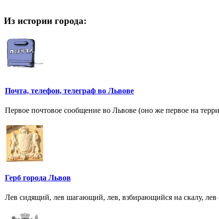
Из истории города:
Почта, телефон, телеграф во Львове
Первое почтовое сообщение во Львове (оно же первое на тер
Герб города Львов
Лев сидящий, лев шагающий, лев, взбирающийся на скалу, лев 