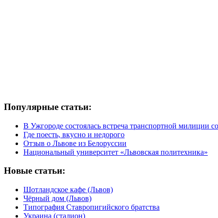
Популярные статьи:
В Ужгороде состоялась встреча транспортной милиции с
Где поесть, вкусно и недорого
Отзыв о Львове из Белоруссии
Национальный университет «Львовская политехника»
Новые статьи:
Шотландское кафе (Львов)
Чёрный дом (Львов)
Типография Ставропигийского братства
Украина (стадион)