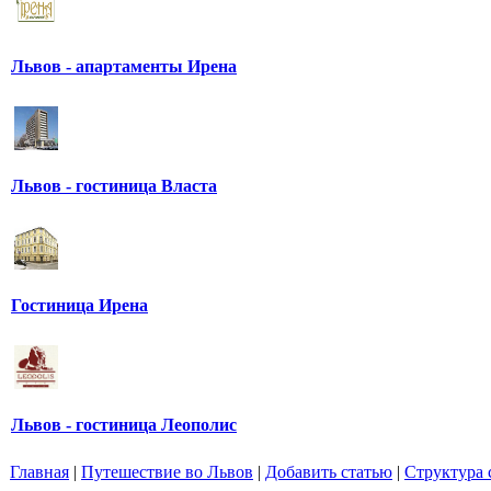
Львов - апартаменты Ирена
Львов - гостиница Власта
Гостиница Ирена
Львов - гостиница Леополис
Главная
|
Путешествие во Львов
|
Добавить статью
|
Структура 