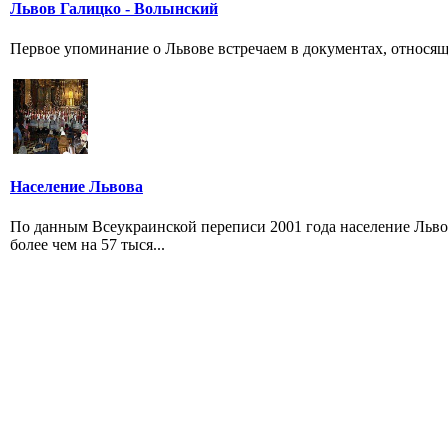
Львов Галицко - Волынский
Первое упоминание о Львове встречаем в документах, относя­щ
Население Львова
По данным Всеукраинской переписи 2001 года население Львова
более чем на 57 тыся...