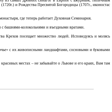
дну из самых древних синагог в Европе с ажурным, типичным
(1720г.) и Рождества Пресвятой Богородицы (1707г., иконостас
монастыря, где теперь работает Духовная Семинария.
ы с башнями-колокольнями и въездными вратами.
тва Крехов посещает множество людей. Исповедуясь и молясь
сточье» с их живописными ландшафтами, сосновыми и буковыми
красивых местах – не забывайте о Львове и его краях, Вам там