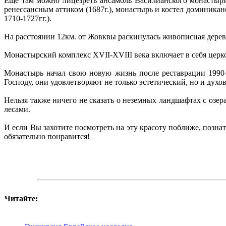
Еще там можно лицезреть ансамбль Василианского монастыря
ренессансным аттиком (1687г.), монастырь и костел доминикан
1710-1727гг.).
На расстоянии 12км. от Жовквы раскинулась живописная дерев
Монастырский комплекс XVII-XVIII века включает в себя церк
Монастырь начал свою новую жизнь после реставрации 1990-
Господу, они удовлетворяют не только эстетический, но и духо
Нельзя также ничего не сказать о неземных ландшафтах с оз
лесами.
И если Вы захотите посмотреть на эту красоту поближе, позна
обязательно понравится!
Читайте: