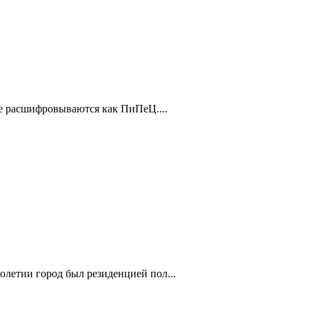
ые расшифровываются как ПиПеЦ....
летии город был резиденцией пол...