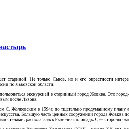
онастырь
ат стариной! Не только Львов, но и его окрестности интер
рсии по Львовской области.
спользоваться экскурсией в старинный город Жовква. Это город
рвым после Львова.
ом С. Жолкевским в 1594г. по тщательно продуманному плану 
 искусства. Большую часть ценных сооружений города Жовква по
ыми стенами, располагалась Рыночная площадь. С ее стороны б