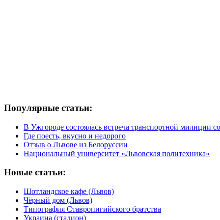
Популярные статьи:
В Ужгороде состоялась встреча транспортной милиции с
Где поесть, вкусно и недорого
Отзыв о Львове из Белоруссии
Национальный университет «Львовская политехника»
Новые статьи:
Шотландское кафе (Львов)
Чёрный дом (Львов)
Типография Ставропигийского братства
Украина (стадион)