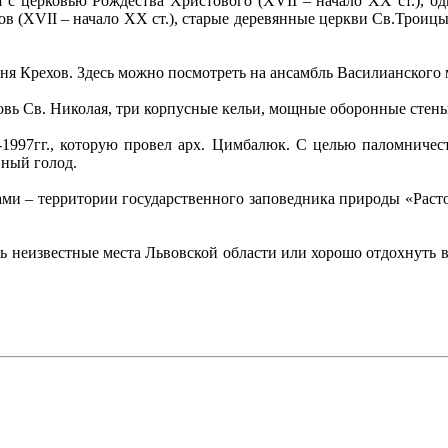
 с церковью Рождества Христового (XVII – начало XX ст.), о
ов (XVII – начало XX ст.), старые деревянные церкви Св.Троицы 
ня Крехов. Здесь можно посмотреть на ансамбль Василианского 
овь Св. Николая, три корпусные кельи, мощные оборонные стен
1997гг., которую провел арх. Цимбалюк. С целью паломничес
вный голод.
ерами – территории государственного заповедника природы «Ра
ть неизвестные места Львовской области или хорошо отдохнуть в 